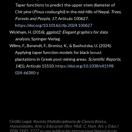
Taper functions to predict the upper stem diameter of
Chir pine (
Pinus roxburghii
) in the mid-hills of Nepal.
Trees,
Forests and People
,
17
, Artículo 100627.
https://doi.org/10.1016/j.tfp.2024.100627
Wickham, H. (2016).
ggplot2: Elegant graphics for data
analysis
. Springer-Verlag.
Wilms, F., Berendt, F., Bronisz, K., & Bashutska, U. (2024).
Applying taper function models for black locust
plantations in Greek post-mining areas.
Scientific Reports
,
14
(1), Artículo 15510.
https://doi.org/10.1038/s41598-
024-66380-z
© (CC BY 4.0)
Cintillo Legal:
Revista Multidisciplinaria de Ciencia Básica,
Humanidades, Arte y Educación
(Rev. Mult. C. Hum. Art. y Educ.)
ISSN 2992-7722 es una publicación internacional bimestral con