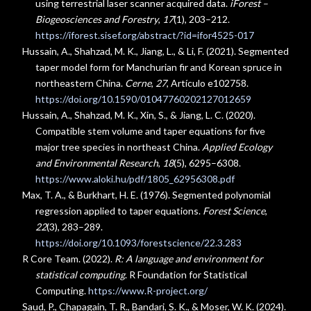
using terrestrial laser scanner acquired data.
iForest –
Biogeosciences and Forestry
,
17
(1), 203–212.
https://iforest.sisef.org/abstract/?id=ifor4525-017
Hussain, A., Shahzad, M. K., Jiang, L., & Li, F. (2021). Segmented
taper model form for Manchurian fir and Korean spruce in
northeastern China.
Cerne
,
27
, Artículo e102758.
https://doi.org/10.1590/01047760202127012659
Hussain, A., Shahzad, M. K., Xin, S., & Jiang, L. C. (2020).
Compatible stem volume and taper equations for five
major tree species in northeast China.
Applied Ecology
and Environmental Research
,
18
(5), 6295–6308.
https://www.aloki.hu/pdf/1805_62956308.pdf
Max, T. A., & Burkhart, H. E. (1976). Segmented polynomial
regression applied to taper equations.
Forest Science
,
22
(3), 283–289.
https://doi.org/10.1093/forestscience/22.3.283
R Core Team. (2022).
R: A language and environment for
statistical computing
. R Foundation for Statistical
Computing.
https://www.R-project.org/
Saud, P., Chapagain, T. R., Bandari, S. K., & Moser, W. K. (2024).