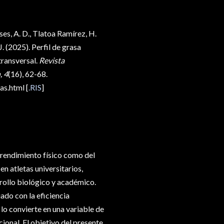
ses, A. D., Tlatoa Ramírez, H.
 (2025). Perfil de grasa
transversal.
Revista
, 4
(16), 62-68.
s.html [
.RIS
]
 rendimiento físico como del
n atletas universitarios,
ollo biológico y académico.
ado con la eficiencia
 lo convierte en una variable de
cional. El objetivo del presente