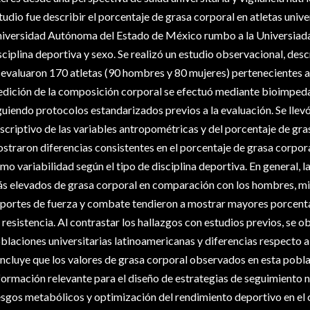
tudio fue describir el porcentaje de grasa corporal en atletas unive
iversidad Autónoma del Estado de México rumbo a la Universiad
sciplina deportiva y sexo. Se realizó un estudio observacional, descr
 evaluaron 170 atletas (90 hombres y 80 mujeres) pertenecientes a 
dición de la composición corporal se efectuó mediante bioimpedan
guiendo protocolos estandarizados previos a la evaluación. Se llevó
scriptivo de las variables antropométricas y del porcentaje de gra
straron diferencias consistentes en el porcentaje de grasa corpora
mo variabilidad según el tipo de disciplina deportiva. En general, 
s elevados de grasa corporal en comparación con los hombres, mie
portes de fuerza y combate tendieron a mostrar mayores porcentaj
 resistencia. Al contrastar los hallazgos con estudios previos, se 
blaciones universitarias latinoamericanas y diferencias respecto a a
ncluye que los valores de grasa corporal observados en esta pobla
formación relevante para el diseño de estrategias de seguimiento n
esgos metabólicos y optimización del rendimiento deportivo en el 