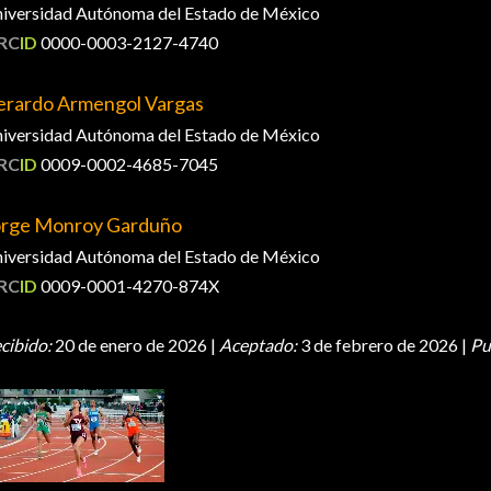
iversidad Autónoma del Estado de México
RC
ID
0000-0003-2127-4740
erardo Armengol Vargas
iversidad Autónoma del Estado de México
RC
ID
0009-0002-4685-7045
orge Monroy Garduño
iversidad Autónoma del Estado de México
RC
ID
0009-0001-4270-874X
cibido:
20 de enero de 2026 |
Aceptado:
3 de febrero de 2026 |
Pu