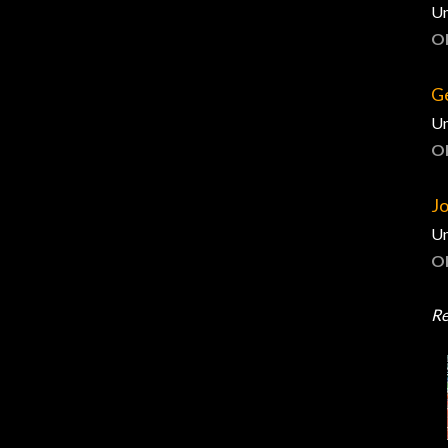
Un
O
G
Un
O
J
Un
O
Re