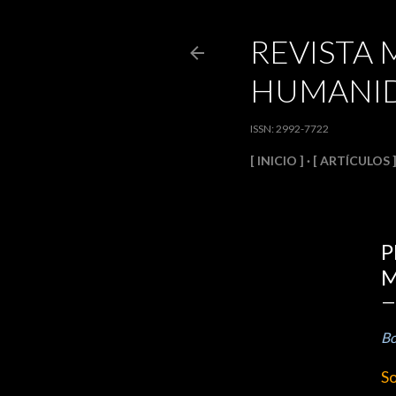
REVISTA 
HUMANID
ISSN: 2992-7722
[ INICIO ]
[ ARTÍCULOS 
P
M
Bo
So