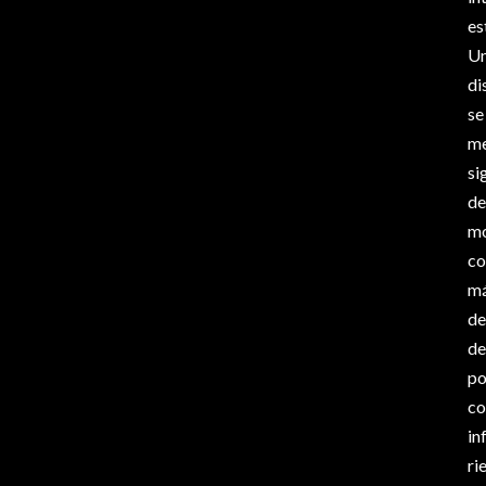
es
Un
di
se
me
si
de
mo
co
má
de
de
po
co
in
ri