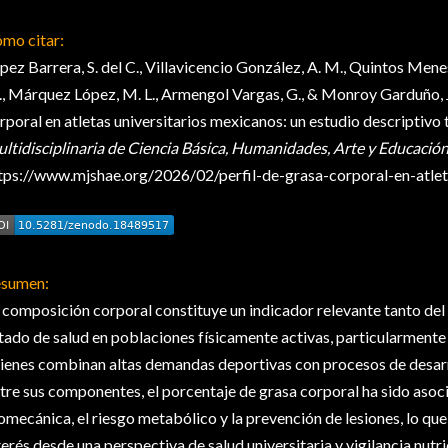
mo citar:
pez Barrera, S. del C., Villavicencio González, A. M., Quintos Mene
, Márquez López, M. L., Armengol Vargas, G., & Monroy Garduño, J.
rporal en atletas universitarios mexicanos: un estudio descriptivo 
ltidisciplinaria de Ciencia Básica, Humanidades, Arte y Educación
tps://www.mjshae.org/2026/02/perfil-de-grasa-corporal-en-atleta
sumen:
 composición corporal constituye un indicador relevante tanto del
tado de salud en poblaciones físicamente activas, particularmente e
ienes combinan altas demandas deportivas con procesos de desarr
tre sus componentes, el porcentaje de grasa corporal ha sido asoci
omecánica, el riesgo metabólico y la prevención de lesiones, lo que
terés desde una perspectiva de salud universitaria y vigilancia nutri