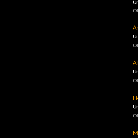
Un
O
An
Un
O
Al
Un
O
H
Un
O
M