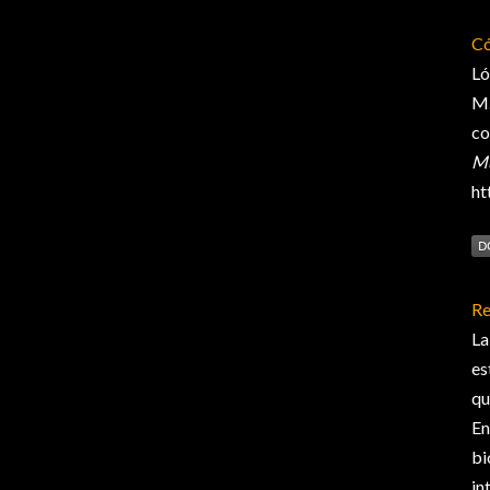
Có
Ló
M.
co
Mu
ht
Re
La
es
qu
En
bi
in