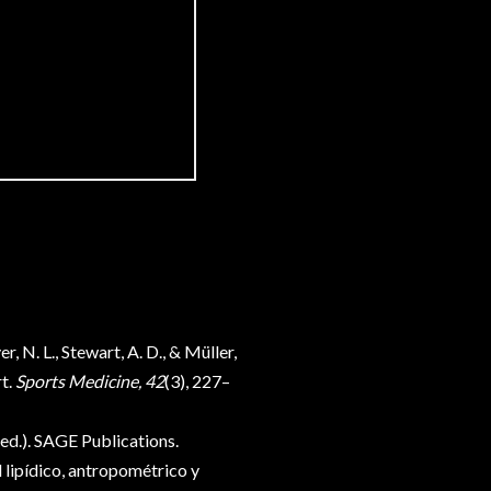
, N. L., Stewart, A. D., & Müller,
t.
Sports Medicine, 42
(3), 227–
ed.).
SAGE Publications.
l lipídico, antropométrico y