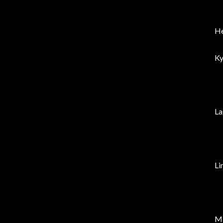
He
Ky
La
Li
Ma