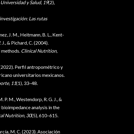
 Universidad y Salud, 19
(2),
investigación: Las rutas
mez, J. M., Heitmann, B. L., Kent-
. J., & Pichard, C. (2004).
nd methods.
Clinical Nutrition,
(2022). Perfil antropométrico y
icano universitarios mexicanos.
orte, 11
(1), 33–48.
 M. P. M., Westendorp, R. G. J., &
 bioimpedance analysis in the
cal Nutrition, 30
(5), 610–615.
cía, M. C. (2023). Asociación