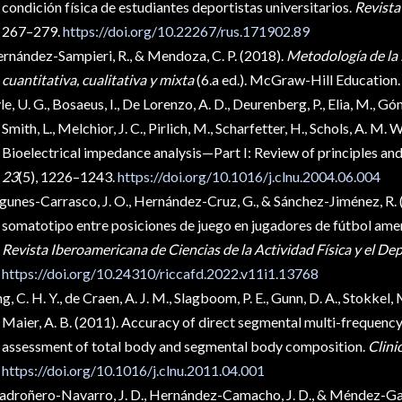
condición física de estudiantes deportistas universitarios.
Revista
267–279.
https://doi.org/10.22267/rus.171902.89
rnández-Sampieri, R., & Mendoza, C. P. (2018).
Metodología de la 
cuantitativa, cualitativa y mixta
(6.a ed.).
McGraw-Hill Education.
le, U. G., Bosaeus, I., De Lorenzo, A. D., Deurenberg, P., Elia, M., Gó
Smith, L., Melchior, J. C., Pirlich, M., Scharfetter, H., Schols, A. M. W
Bioelectrical impedance analysis—Part I: Review of principles a
23
(5), 1226–1243.
https://doi.org/10.1016/j.clnu.2004.06.004
gunes-Carrasco, J. O., Hernández-Cruz, G., & Sánchez-Jiménez, R. 
somatotipo entre posiciones de juego en jugadores de fútbol amer
Revista Iberoamericana de Ciencias de la Actividad Física y el Dep
https://doi.org/10.24310/riccafd.2022.v11i1.13768
ng, C. H. Y., de Craen, A. J. M., Slagboom, P. E., Gunn, D. A., Stokkel,
Maier, A. B. (2011). Accuracy of direct segmental multi-frequency
assessment of total body and segmental body composition.
Clini
https://doi.org/10.1016/j.clnu.2011.04.001
droñero-Navarro, J. D., Hernández-Camacho, J. D., & Méndez-Gar