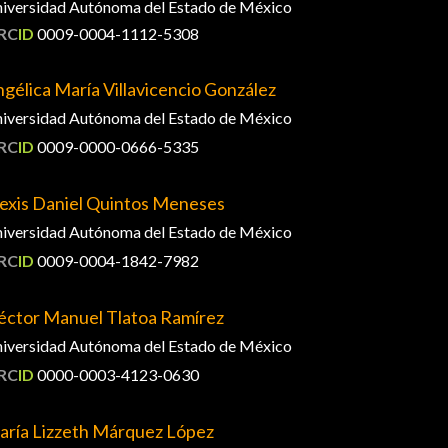
iversidad Autónoma del Estado de México
RC
ID
0009-0004-1112-5308
gélica María Villavicencio González
iversidad Autónoma del Estado de México
RC
ID
0009-0000-0666-5335
exis Daniel Quintos Meneses
iversidad Autónoma del Estado de México
RC
ID
0009-0004-1842-7982
éctor Manuel Tlatoa Ramírez
iversidad Autónoma del Estado de México
RC
ID
0000-0003-4123-0630
aría Lizzeth Márquez López