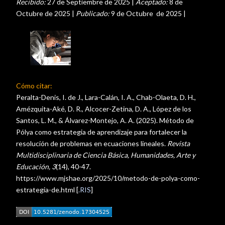
Recibido:
27 de Septiembre de 2025 |
Aceptado:
8 de
Octubre de 2025 |
Publicado:
9 de Octubre de 2025 |
Cómo citar:
Peralta-Denis, I. de J., Lara-Calán, I. A., Chab-Olaeta, D. H.,
Amézquita-Aké, D. R., Alcocer-Zetina, D. A., López de los
Santos, L. M., & Álvarez-Montejo, A. A. (2025). Método de
Pólya como estrategia de aprendizaje para fortalecer la
resolución de problemas en ecuaciones lineales.
Revista
Multidisciplinaria de Ciencia Básica, Humanidades, Arte y
Educación, 3
(14), 40-47.
https://www.mjshae.org/2025/10/metodo-de-polya-como-
estrategia-de.html [
.RIS
]