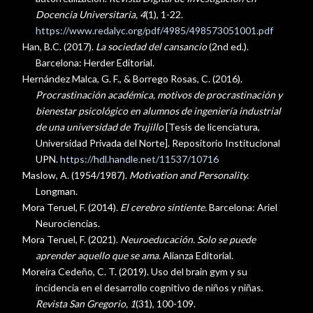
Docencia Universitaria, 4
(1), 1-22.
https://www.redalyc.org/pdf/4985/498573051001.pdf
Han, B.C. (2017).
La sociedad del cansancio
(2nd ed.).
Barcelona: Herder Editorial.
Hernández Malca, G. F., & Borrego Rosas, C. (2016).
Procrastinación académica, motivos de procrastinación y
bienestar psicológico en alumnos de ingeniería industrial
de una universidad de Trujillo
[Tesis de licenciatura,
Universidad Privada del Norte]. Repositorio Institucional
UPN.
https://hdl.handle.net/11537/10716
Maslow, A. (1954/1987).
Motivation and Personality.
Longman.
Mora Teruel, F. (2014).
El cerebro sintiente.
Barcelona: Ariel
Neurociencias.
Mora Teruel, F. (2021).
Neuroeducación. Solo se puede
aprender aquello que se ama.
Alianza Editorial.
Moreira Cedeño, C. T. (2019). Uso del brain gym y su
incidencia en el desarrollo cognitivo de niños y niñas.
Revista San Gregorio, 1
(31), 100-109.