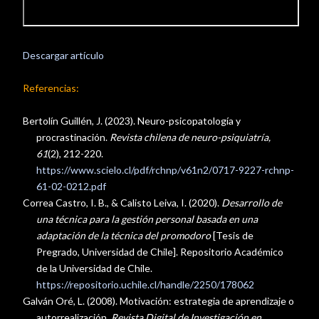
Descargar artículo
Referencias:
Bertolín Guillén, J. (2023). Neuro-psicopatología y
procrastinación.
Revista chilena de neuro-psiquiatría,
61
(2), 212-220.
https://www.scielo.cl/pdf/rchnp/v61n2/0717-9227-rchnp-
61-02-0212.pdf
Correa Castro, I. B., & Calisto Leiva, I. (2020).
Desarrollo de
una técnica para la gestión personal basada en una
adaptación de la técnica del promodoro
[Tesis de
Pregrado, Universidad de Chile]. Repositorio Académico
de la Universidad de Chile.
https://repositorio.uchile.cl/handle/2250/178062
Galván Oré, L. (2008). Motivación: estrategia de aprendizaje o
autorrealización.
Revista Digital de Investigación en