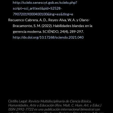
http://scielo.senescyt.gob.ec/scielo.php?
script=sci_arttext&pid=S2528-
79072019000400100&lng=es&tlng=e
Recuenco-Cabrera, A. D., Reyes-Alva, W. A. y Olano-
Bracamonte, S. M. (2022). Habilidades blandas en la
gerencia moderna. SCIÉNDO, 24(4), 289-297.
http://dx.doi.org/10.17268/sciendo.2021.040
© (CC BY 4.0)
Cintillo Legal:
Revista Multidisciplinaria de Ciencia Básica,
Humanidades, Arte y Educación
(Rev. Mult. C. Hum. Art. y Educ.)
ISSN 2992-7722 es una publicación internacional bimestral con