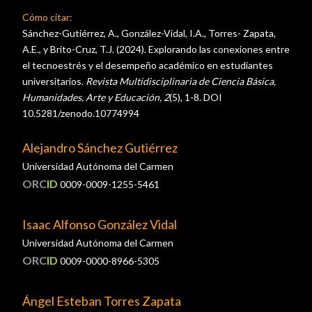
Cómo citar:
Sánchez-Gutiérrez, A., González-Vidal, I.A., Torres- Zapata,
A.E., y Brito-Cruz, T.J. (2024). Explorando las conexiones entre
el tecnoestrés y el desempeño académico en estudiantes
universitarios.
Revista
Multidisciplinaria
de Ciencia Básica,
Humanidades, Arte y Educación, 2
(5), 1-8. DOI
10.5281/zenodo.10774994
Alejandro Sánchez Gutiérrez
Universidad Autónoma del Carmen
ORC
ID
0009-0009-1255-5461
Isaac Alfonso González Vidal
Universidad Autónoma del Carmen
ORC
ID
0009-0000-8966-5305
Ángel Esteban Torres Zapata