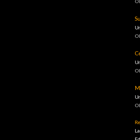
O
Su
Un
O
Cé
Un
O
Ma
Un
O
Re
La
Ed