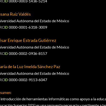
RC
ID
0000-0003-1436-5214
sana Ruíz Valdés
iversidad Autónoma del Estado de México
RC
ID
0000-0001-6318-3009
sar Enrique Estrada Gutiérrez
iversidad Autónoma del Estado de México
RC
ID
0000-0002-0936-8157
ría de la Luz Imelda Sánchez Paz
iversidad Autónoma del Estado de México
RC
ID
0000-0002-9113-6047
sumen:
 introducción de herramientas informáticas como apoyo a la educac
ucación Superior (IES) es una respuesta necesaria y pertinente a 