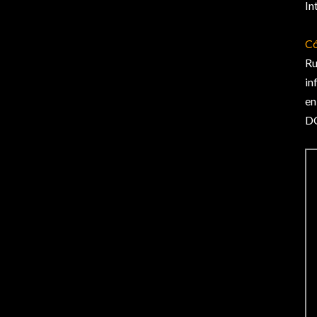
In
Có
Ru
in
en
D