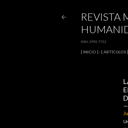
REVISTA 
HUMANID
ISSN: 2992-7722
[ INICIO ]
[ ARTÍCULOS 
L
E
D
Ju
Un