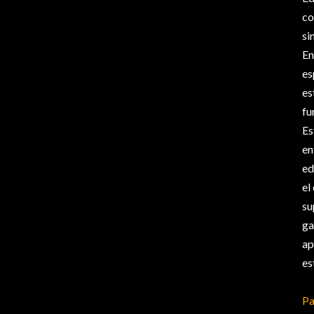
co
si
En
es
es
fu
Es
en
ed
el
su
ga
ap
es
Pa